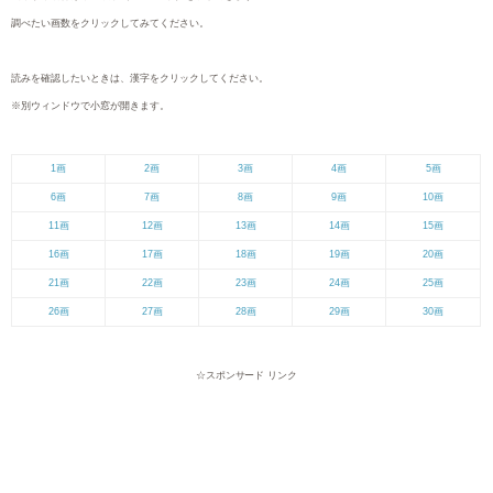
トップページ
＞
名付け用の漢字一覧・検索！
＞ 画数から漢字を検索！
画数から名付け用の漢字を検索！
画数から名付け用の漢字（全2,997字）を検索できます。
調べたい画数をクリックしてみてください。
読みを確認したいときは、漢字をクリックしてください。
※別ウィンドウで小窓が開きます。