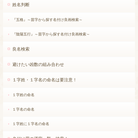
姓名判断
『五格』～苗字から探す名付け良画検索～
『陰陽五行』～苗字から探す名付け良画検索～
良名検索
避けたい凶数の組み合わせ
24画
１字姓・１字名の命名は要注意！
麟
鱗
鷺
鷹
釀
讓
１字姓の命名
１字名の命名
１字姓に１字名の命名