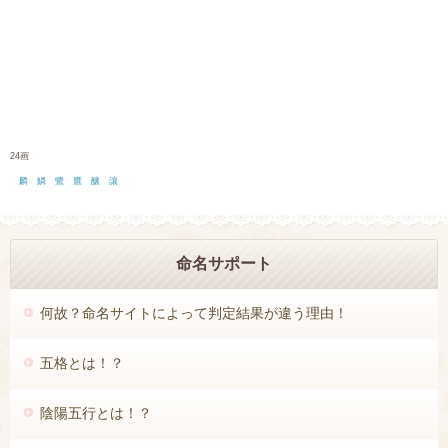
1画
2画
3画
6画
7画
8画
11画
12画
13画
16画
17画
18画
21画
22画
23画
26画
27画
28画
命名サポート
☆スポンサード リンク
何故？命名サイトによって判定結果が違う理由！
五格とは！？
陰陽五行とは！？