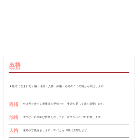
姓と名を入力して「判定」ボタンを押すと、陰陽五行と五格による姓名
★姓名に含まれる五行(「木・火・土・金・水」)の調和から判定し
★詳しくは
『
陰陽五行とは！？
』
をご参照ください。
☆スポンサード リンク