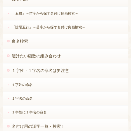
例）辺(5)⇒邊(19)、沢(7)⇒澤(16)
『五格』～苗字から探す名付け良画検索～
♡部首の画数
（起源となった漢字の画数で考えます。）
（旧字体の命名判定に反映します。）
『陰陽五行』～苗字から探す名付け良画検索～
扌
てへん（手）
3画
4画
氵
良名検索
さんずい（水）
3画
4画
りっしんべん（心）
3画
4画
避けたい凶数の組み合わせ
艹
くさかんむり（
・艸）
１字姓・１字名の命名は要注意！
3画
4画
6画
礻
しめすへん（示）
4画
5画
１字姓の命名
ころもへん（衣）
5画
6画
１字名の命名
たま（おう）へん（玉）
4画
5画
１字姓に１字名の命名
犭
けものへん（犬）
3画
4画
名付け用の漢字一覧・検索！
丬