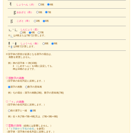
⇒
『
五格
』から探す！
⇒
『
陰陽五行
』から探す！
あなたの苗字に最適な画数を探せますよ♪
☆スポンサード リンク