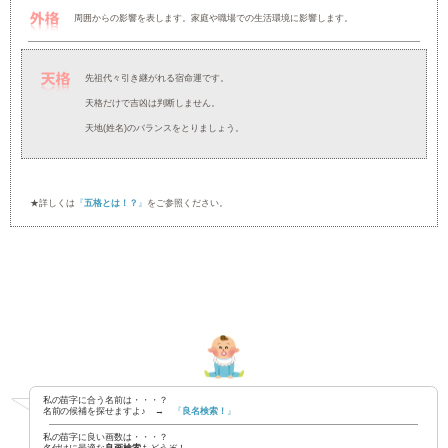
★姓名に含まれる天格・地格・人格・外格・総格の５つの格から判