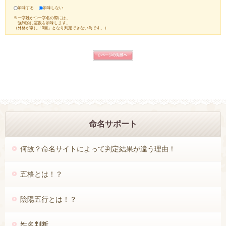
命名サポート
命名
サポート！
名付け
の範囲を広げよう！
何故？命名サイトによって判定結果が違う理由！
流派によって画数の計算方法は様々です。
あなた流に変更して、名付けの候補を広げましょう(^^)/
五格とは！？
♡字体の変わる旧漢字への置き換え
（『
新字体と旧字体について
』を参照）
陰陽五行とは！？
（旧字体の命名判定に反映します。）
置き換える
置き換えない
姓名判断