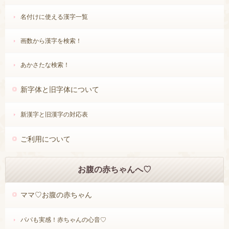
しょうへん（爿）
3画
4画
名付けに使える漢字一覧
おおざと（邑）
3画
7画
画数から漢字を検索！
こざと（阜）
3画
8画
・
あかさたな検索！
しんにょう（辵）
3画
4画
7画
※
は4画または7画で計算します。
新字体と旧字体について
飠・
しょくへん（食）
8画
9画
※
は9画で計算します。
新漢字と旧漢字の対応表
※旧字体の部首が起源となる漢字の場合は、
画数を変更しません。
ご利用について
例）神の旧字体 ⇒ 神(10画)
礻（しめすへん）を4画に設定しても、
神は10画のままです。
お腹の赤ちゃんへ♡
♡漢数字の画数
ママ♡お腹の赤ちゃん
（旧字体の命名判定に反映します。）
漢字の画数
数字の意味画
パパも実感！赤ちゃんの心音♡
例）七の場合：漢字の画数(2画)、数字の意味画(7画)