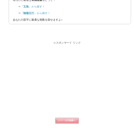
全体運を表す１番重要な運勢です。生涯を通して強く影
個性など内面的な性格を表します。誕生から20代に影
性格や才能を表します。30代から50代に影響します。
周囲からの影響を表します。家庭や職場での生活環境に
先祖代々引き継がれる宿命運です。
天格だけで吉凶は判断しません。
天地(姓名)のバランスをとりましょう。