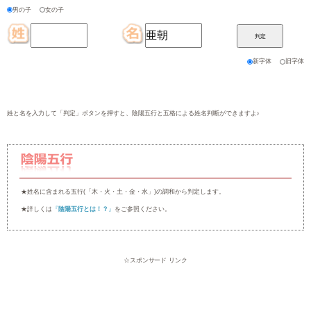
トップページ
＞ 姓名判断
五格と陰陽五行から姓名判断！
男の子
女の子