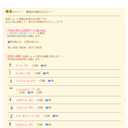
★詳しくは
『
五格とは！？
』
をご参照ください。
私の苗字に合う名前は・・・？
名前の候補を探せますよ♪ →
『
良名検索！
』
私の苗字に良い画数は・・・？
名付けに最適な
良画検索
もどうぞ！